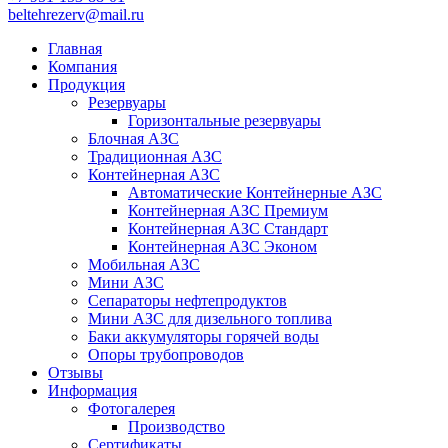
beltehrezerv@mail.ru
Главная
Компания
Продукция
Резервуары
Горизонтальные резервуары
Блочная АЗС
Традиционная АЗС
Контейнерная АЗС
Автоматические Контейнерные АЗС
Контейнерная АЗС Премиум
Контейнерная АЗС Стандарт
Контейнерная АЗС Эконом
Мобильная АЗС
Мини АЗС
Сепараторы нефтепродуктов
Мини АЗС для дизельного топлива
Баки аккумуляторы горячей воды
Опоры трубопроводов
Отзывы
Информация
Фотогалерея
Производство
Сертификаты